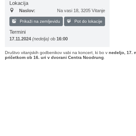
Lokacija
Načrt integritete
Občinski predpisi
Naslov:
Na vasi 18
,
3205 Vitanje
Prikaži na zemljevidu
Pot do lokacije
Proračuni občine
Termini
17.11.2024
(nedelja)
ob
16:00
Občinski časopis
Društvo vitanjskih godbenikov vabi na koncert, ki bo v
nedeljo, 17.
Projekti in investicije
pričetkom ob 16. uri v dvorani Centra Noodrung
.
Lokalne volitve 2026