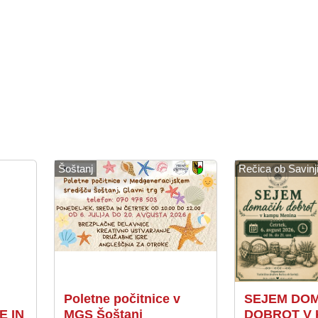
Šoštanj
Rečica ob Savinj
Poletne počitnice v
SEJEM DO
E IN
MGS Šoštanj
DOBROT V