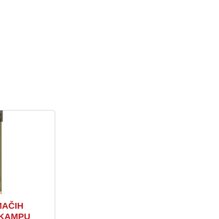
i
MAČIH
 KAMPU