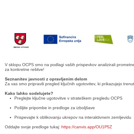
Načrt integritete
Občinski predpisi
Proračuni občine
Občinski časopis
Projekti in investicije
V sklopu OCPS smo na podlagi vaših prispevkov analizirali prometne i
Lokalne volitve 2026
za konkretne rešitve!
Seznanitev javnosti z opravljenim delom
Za
vas smo pripravili pregled ključnih ugotovitev, ki prikazujejo trenu
Kako lahko sodelujete?
Preglejte ključne ugotovitve v strateškem pregledu OCPS
Pošljite pripombe in predloge za izboljšave
Prispevajte k oblikovanju ukrepov na interaktivnem zemljevidu
Oddajte svoje predloge tukaj:
https://canvis.app/OU1P5Z