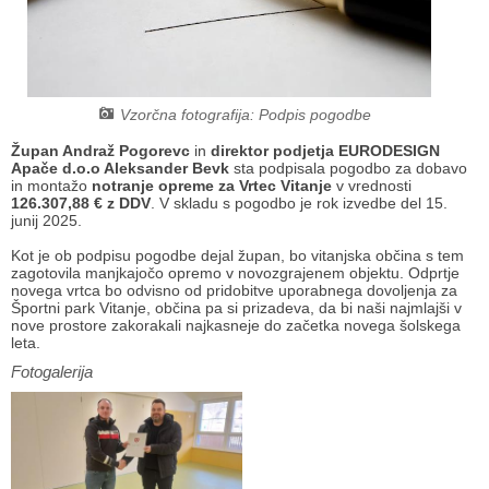
Načrt integritete
Občinski predpisi
Proračuni občine
Vzorčna fotografija: Podpis pogodbe
Občinski časopis
Župan Andraž Pogorevc
in
direktor podjetja EURODESIGN
Apače d.o.o Aleksander Bevk
sta podpisala pogodbo za dobavo
in montažo
notranje opreme za Vrtec Vitanje
v vrednosti
Projekti in investicije
126.307,88 € z DDV
. V skladu s pogodbo je rok izvedbe del 15.
junij 2025.
Lokalne volitve 2026
Kot je ob podpisu pogodbe dejal župan, bo vitanjska občina s tem
zagotovila manjkajočo opremo v novozgrajenem objektu. Odprtje
novega vrtca bo odvisno od pridobitve uporabnega dovoljenja za
Športni park Vitanje, občina pa si prizadeva, da bi naši najmlajši v
nove prostore zakorakali najkasneje do začetka novega šolskega
leta.
Fotogalerija