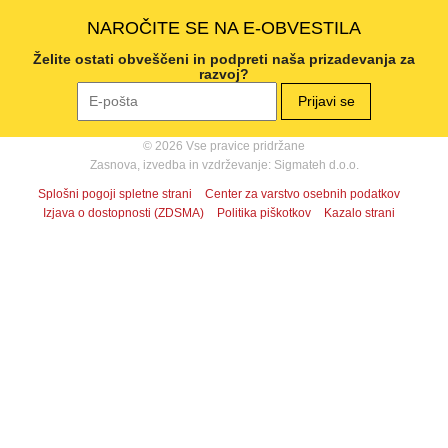
NAROČITE SE NA E-OBVESTILA
Želite ostati obveščeni in podpreti naša prizadevanja za
razvoj?
© 2026 Vse pravice pridržane
Zasnova, izvedba in vzdrževanje: Sigmateh d.o.o.
Splošni pogoji spletne strani
Center za varstvo osebnih podatkov
Izjava o dostopnosti (ZDSMA)
Politika piškotkov
Kazalo strani