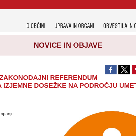
O OBČINI
UPRAVA IN ORGANI
OBVESTILA IN 
NOVICE IN OBJAVE
- ZAKONODAJNI REFERENDUM
A IZJEMNE DOSEŽKE NA PODROČJU UME
ampanje.