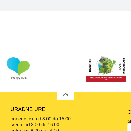
URADNE URE
O
ponedeljek:
od 8.00 do 15.00
S
sreda:
od 8.00 do 16.00
petek:
od 8.00 do 14.00