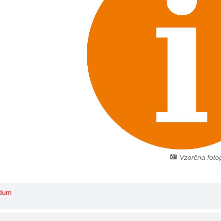
Vzorčna fotog
ndum