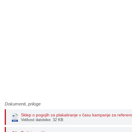
Načrt integritete
Občinski predpisi
Proračuni občine
Občinski časopis
Projekti in investicije
Lokalne volitve 2026
Dokumenti, priloge
Sklep o pogojih za plakatiranje v času kampanje za refere
Velikost datoteke: 32 KB