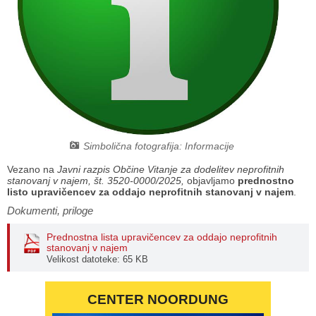
Načrt integritete
Občinski predpisi
Proračuni občine
Občinski časopis
Projekti in investicije
Simbolična fotografija: Informacije
Lokalne volitve 2026
Vezano na
Javni razpis Občine Vitanje za dodelitev neprofitnih
stanovanj v najem, št. 3520-0000/2025,
objavljamo
prednostno
listo upravičencev za oddajo neprofitnih stanovanj v najem
.
Dokumenti, priloge
Prednostna lista upravičencev za oddajo neprofitnih
stanovanj v najem
Velikost datoteke: 65 KB
CENTER NOORDUNG