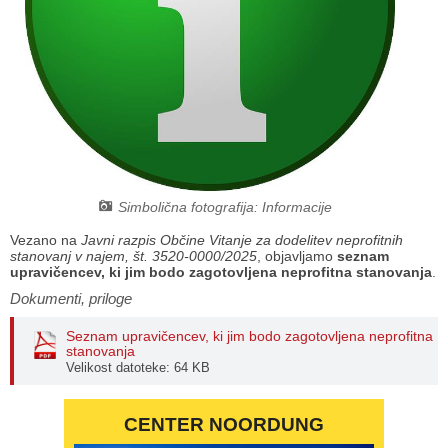
Načrt integritete
Občinski predpisi
Proračuni občine
Občinski časopis
Projekti in investicije
Simbolična fotografija: Informacije
Lokalne volitve 2026
Vezano na
Javni razpis Občine Vitanje za dodelitev neprofitnih
stanovanj v najem, št. 3520-0000/2025
, objavljamo
seznam
upravičencev, ki jim bodo zagotovljena neprofitna stanovanja
.
Dokumenti, priloge
Seznam upravičencev, ki jim bodo zagotovljena neprofitna
stanovanja
Velikost datoteke: 64 KB
CENTER NOORDUNG