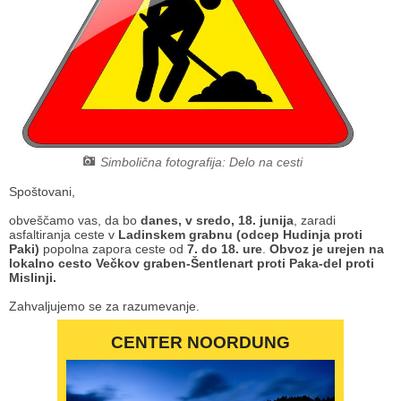
Načrt integritete
Občinski predpisi
Proračuni občine
Občinski časopis
Projekti in investicije
Simbolična fotografija: Delo na cesti
Spoštovani,
Lokalne volitve 2026
obveščamo
vas, da bo
danes, v sredo, 18. junija
, zaradi
asfaltiranja ceste v
Ladinskem grabnu (odcep Hudinja proti
Paki)
popolna zapora ceste od
7. do 18. ure
.
Obvoz je urejen na
lokalno cesto Večkov graben-Šentlenart proti Paka-del proti
Mislinji.
Zahvaljujemo se za razumevanje.
CENTER NOORDUNG