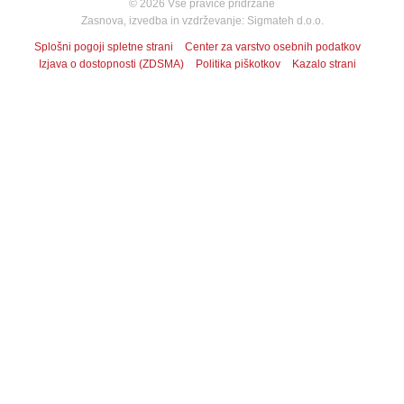
© 2026 Vse pravice pridržane
Zasnova, izvedba in vzdrževanje: Sigmateh d.o.o.
Splošni pogoji spletne strani
Center za varstvo osebnih podatkov
Izjava o dostopnosti (ZDSMA)
Politika piškotkov
Kazalo strani