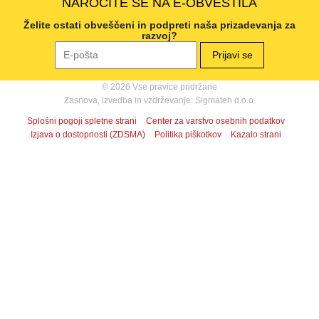
NAROČITE SE NA E-OBVESTILA
Želite ostati obveščeni in podpreti naša prizadevanja za
razvoj?
© 2026 Vse pravice pridržane
Zasnova, izvedba in vzdrževanje: Sigmateh d.o.o.
Splošni pogoji spletne strani
Center za varstvo osebnih podatkov
Izjava o dostopnosti (ZDSMA)
Politika piškotkov
Kazalo strani