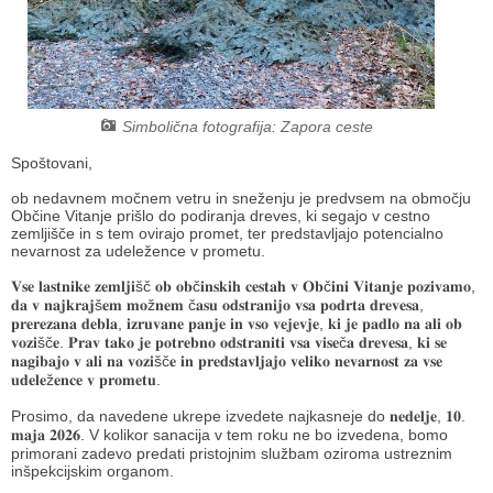
Načrt integritete
Občinski predpisi
Proračuni občine
Simbolična fotografija: Zapora ceste
Občinski časopis
Spoštovani,
Projekti in investicije
ob nedavnem močnem vetru in sneženju je predvsem na območju
Občine Vitanje prišlo do podiranja dreves, ki segajo v cestno
zemljišče in s tem ovirajo promet, ter predstavljajo potencialno
nevarnost za udeležence v prometu.
Lokalne volitve 2026
𝐕𝐬𝐞 𝐥𝐚𝐬𝐭𝐧𝐢𝐤𝐞 𝐳𝐞𝐦𝐥𝐣𝐢šč 𝐨𝐛 𝐨𝐛č𝐢𝐧𝐬𝐤𝐢𝐡 𝐜𝐞𝐬𝐭𝐚𝐡 𝐯 𝐎𝐛č𝐢𝐧𝐢 𝐕𝐢𝐭𝐚𝐧𝐣𝐞 𝐩𝐨𝐳𝐢𝐯𝐚𝐦𝐨,
𝐝𝐚 𝐯 𝐧𝐚𝐣𝐤𝐫𝐚𝐣š𝐞𝐦 𝐦𝐨ž𝐧𝐞𝐦 č𝐚𝐬𝐮 𝐨𝐝𝐬𝐭𝐫𝐚𝐧𝐢𝐣𝐨 𝐯𝐬𝐚 𝐩𝐨𝐝𝐫𝐭𝐚 𝐝𝐫𝐞𝐯𝐞𝐬𝐚,
𝐩𝐫𝐞𝐫𝐞𝐳𝐚𝐧𝐚 𝐝𝐞𝐛𝐥𝐚, 𝐢𝐳𝐫𝐮𝐯𝐚𝐧𝐞 𝐩𝐚𝐧𝐣𝐞 𝐢𝐧 𝐯𝐬𝐨 𝐯𝐞𝐣𝐞𝐯𝐣𝐞, 𝐤𝐢 𝐣𝐞 𝐩𝐚𝐝𝐥𝐨 𝐧𝐚 𝐚𝐥𝐢 𝐨𝐛
𝐯𝐨𝐳𝐢šč𝐞. 𝐏𝐫𝐚𝐯 𝐭𝐚𝐤𝐨 𝐣𝐞 𝐩𝐨𝐭𝐫𝐞𝐛𝐧𝐨 𝐨𝐝𝐬𝐭𝐫𝐚𝐧𝐢𝐭𝐢 𝐯𝐬𝐚 𝐯𝐢𝐬𝐞č𝐚 𝐝𝐫𝐞𝐯𝐞𝐬𝐚, 𝐤𝐢 𝐬𝐞
𝐧𝐚𝐠𝐢𝐛𝐚𝐣𝐨 𝐯 𝐚𝐥𝐢 𝐧𝐚 𝐯𝐨𝐳𝐢šč𝐞 𝐢𝐧 𝐩𝐫𝐞𝐝𝐬𝐭𝐚𝐯𝐥𝐣𝐚𝐣𝐨 𝐯𝐞𝐥𝐢𝐤𝐨 𝐧𝐞𝐯𝐚𝐫𝐧𝐨𝐬𝐭 𝐳𝐚 𝐯𝐬𝐞
𝐮𝐝𝐞𝐥𝐞ž𝐞𝐧𝐜𝐞 𝐯 𝐩𝐫𝐨𝐦𝐞𝐭𝐮.
Prosimo, da navedene ukrepe izvedete najkasneje do 𝐧𝐞𝐝𝐞𝐥𝐣𝐞, 𝟏𝟎.
𝐦𝐚𝐣𝐚 𝟐𝟎𝟐𝟔. V kolikor sanacija v tem roku ne bo izvedena, bomo
primorani zadevo predati pristojnim službam oziroma ustreznim
inšpekcijskim organom.