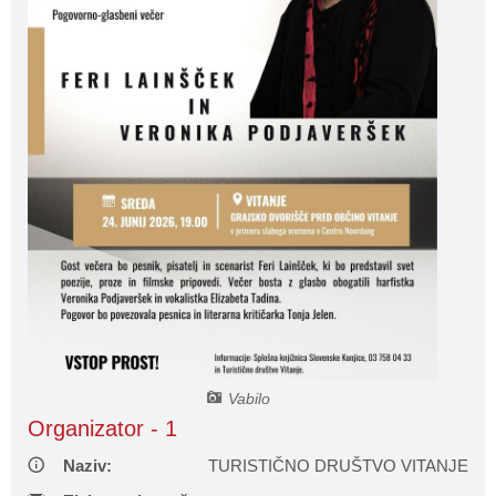
Načrt integritete
Občinski predpisi
Proračuni občine
Občinski časopis
Projekti in investicije
Lokalne volitve 2026
Vabilo
Organizator - 1
Naziv:
TURISTIČNO DRUŠTVO VITANJE