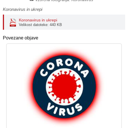
Načrt integritete
Občinski predpisi
Koronavirus in ukrepi
Koronavirus in ukrepi
Proračuni občine
Velikost datoteke: 440 KB
Občinski časopis
Povezane objave
Projekti in investicije
Lokalne volitve 2026