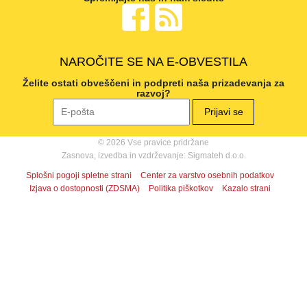
NAROČITE SE NA E-OBVESTILA
Želite ostati obveščeni in podpreti naša prizadevanja za
razvoj?
© 2026 Vse pravice pridržane
Zasnova, izvedba in vzdrževanje: Sigmateh d.o.o.
Splošni pogoji spletne strani
Center za varstvo osebnih podatkov
Izjava o dostopnosti (ZDSMA)
Politika piškotkov
Kazalo strani