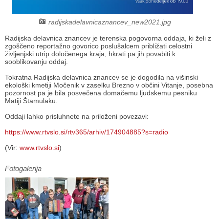
Načrt integritete
Občinski predpisi
radijskadelavnicaznancev_new2021.jpg
Proračuni občine
Radijska delavnica znancev je terenska pogovorna oddaja, ki želi z
zgoščeno reportažno govorico poslušalcem približati celostni
življenjski utrip določenega kraja, hkrati pa jih povabiti k
sooblikovanju oddaj.
Občinski časopis
Tokratna Radijska delavnica znancev se je dogodila na višinski
ekološki kmetiji Močenik v zaselku Brezno v občini Vitanje, posebna
Projekti in investicije
pozornost pa je bila posvečena domačemu ljudskemu pesniku
Matiji Štamulaku.
Lokalne volitve 2026
Oddaji lahko prisluhnete na priloženi povezavi:
https://www.rtvslo.si/rtv365/arhiv/174904885?s=radio
(Vir:
www.rtvslo.si
)
Fotogalerija