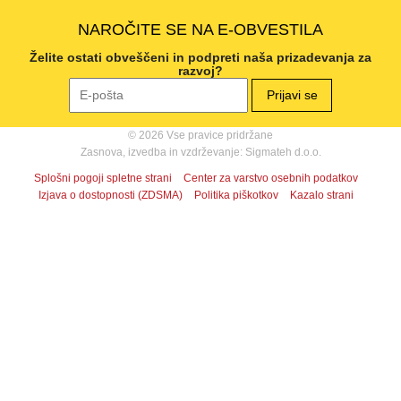
NAROČITE SE NA E-OBVESTILA
Želite ostati obveščeni in podpreti naša prizadevanja za
razvoj?
© 2026 Vse pravice pridržane
Zasnova, izvedba in vzdrževanje: Sigmateh d.o.o.
Splošni pogoji spletne strani
Center za varstvo osebnih podatkov
Izjava o dostopnosti (ZDSMA)
Politika piškotkov
Kazalo strani