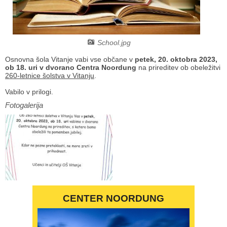
Načrt integritete
Občinski predpisi
Proračuni občine
School.jpg
Osnovna šola Vitanje vabi vse občane
v
petek, 20. oktobra 2023,
Občinski časopis
ob 18. uri v dvorano Centra Noordung
na prireditev ob obeležitvi
260-letnice šolstva v Vitanju
.
Projekti in investicije
Vabilo v prilogi.
Fotogalerija
Lokalne volitve 2026
CENTER NOORDUNG