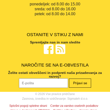
ponedeljek:
od 8.00 do 15.00
sreda:
od 8.00 do 16.00
petek:
od 8.00 do 14.00
OSTANITE V STIKU Z NAMI
Spremljajte nas in nam sledite
NAROČITE SE NA E-OBVESTILA
Želite ostati obveščeni in podpreti naša prizadevanja za
razvoj?
© 2026 Vse pravice pridržane
Zasnova, izvedba in vzdrževanje: Sigmateh d.o.o.
Splošni pogoji spletne strani
Center za varstvo osebnih podatkov