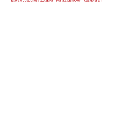
Izjava o dostopnosti (ZDSMA)
Politika piškotkov
Kazalo strani