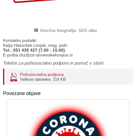
Načrt integritete
Občinski predpisi
Proračuni občine
Vzorčna fotografija: SOS slika
Občinski časopis
Kontaktni podatki:
Katja Hatunšek Lesjak, mag. psih.
Tel.: 051 435 427 (7.00 - 15.00)
Projekti in investicije
E-pošta:ckz@zd-slovenskekonjice.si
Telefon za psihosocialno podporo in pomoč v stiski
Lokalne volitve 2026
Psihosocialna podpora
Velikost datoteke: 214 KB
Povezane objave