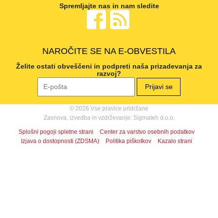
Spremljajte nas in nam sledite
NAROČITE SE NA E-OBVESTILA
Želite ostati obveščeni in podpreti naša prizadevanja za
razvoj?
© 2026 Vse pravice pridržane
Zasnova, izvedba in vzdrževanje: Sigmateh d.o.o.
Splošni pogoji spletne strani
Center za varstvo osebnih podatkov
Izjava o dostopnosti (ZDSMA)
Politika piškotkov
Kazalo strani