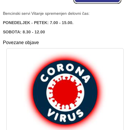
Načrt integritete
Občinski predpisi
Bencinski servi Vitanje spremenjen delovni čas:
Proračuni občine
PONEDELJEK - PETEK: 7.00 - 15.00.
SOBOTA: 8.30 - 12.00
Občinski časopis
Povezane objave
Projekti in investicije
Lokalne volitve 2026