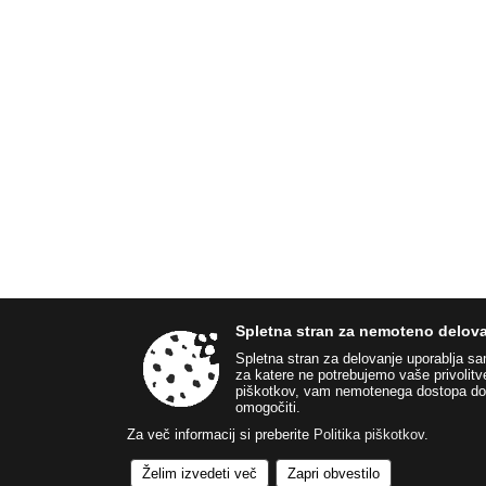
Spletna stran za nemoteno delova
Spletna stran za delovanje uporablja s
za katere ne potrebujemo vaše privolitv
piškotkov, vam nemotenega dostopa do
omogočiti.
Za več informacij si preberite
Politika piškotkov
.
Želim izvedeti več
Zapri obvestilo