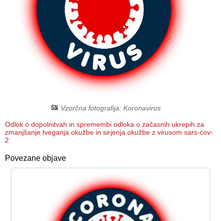
Načrt integritete
Občinski predpisi
Proračuni občine
Občinski časopis
Projekti in investicije
Vzorčna fotografija: Koronavirus
Lokalne volitve 2026
Odlok o dopolnitvah in spremembi odloka o začasnih ukrepih za
zmanjšanje tveganja okužbe in sirjenja okužbe z virusom sars-cov-
2
Povezane objave