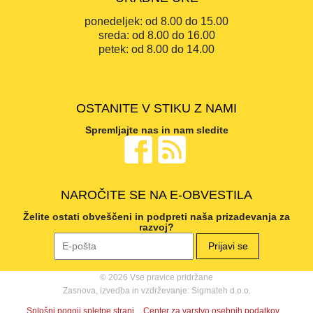
ponedeljek:
od 8.00 do 15.00
sreda:
od 8.00 do 16.00
petek:
od 8.00 do 14.00
OSTANITE V STIKU Z NAMI
Spremljajte nas in nam sledite
NAROČITE SE NA E-OBVESTILA
Želite ostati obveščeni in podpreti naša prizadevanja za
razvoj?
© 2026 Vse pravice pridržane
Zasnova, izvedba in vzdrževanje: Sigmateh d.o.o.
Splošni pogoji spletne strani
Center za varstvo osebnih podatkov