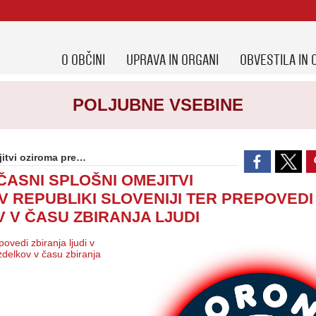
O OBČINI
UPRAVA IN ORGANI
OBVESTILA IN 
POLJUBNE VSEBINE
rst blaga in izdelkov v času zbiranja ljudi
ASNI SPLOŠNI OMEJITVI
V REPUBLIKI SLOVENIJI TER PREPOVED
 V ČASU ZBIRANJA LJUDI
vedi zbiranja ljudi v
zdelkov v času zbiranja