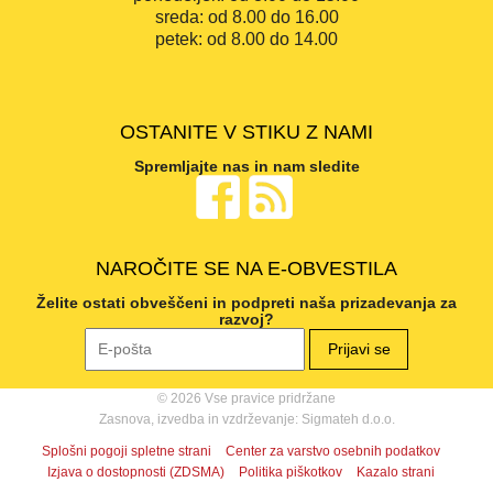
sreda:
od 8.00 do 16.00
petek:
od 8.00 do 14.00
OSTANITE V STIKU Z NAMI
Spremljajte nas in nam sledite
NAROČITE SE NA E-OBVESTILA
Želite ostati obveščeni in podpreti naša prizadevanja za
razvoj?
© 2026 Vse pravice pridržane
Zasnova, izvedba in vzdrževanje: Sigmateh d.o.o.
Splošni pogoji spletne strani
Center za varstvo osebnih podatkov
Izjava o dostopnosti (ZDSMA)
Politika piškotkov
Kazalo strani