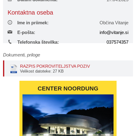
Načrt integritete
Občinski predpisi
Kontaktna oseba
Ime in priimek:
Občina Vitanje
Proračuni občine
E-pošta:
info@vitanje.si
Občinski časopis
Telefonska številka:
037574357
Projekti in investicije
Dokumenti, priloge
RAZPIS POKROVITELJSTVA POZIV
Lokalne volitve 2026
Velikost datoteke: 27 KB
CENTER NOORDUNG